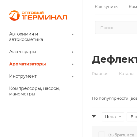
Как купить
Ком
Автохимия и
автокосметика
Аксессуары
Дефлек
Ароматизаторы
—
Главная
Каталог
Инструмент
Компрессоры, насосы,
манометры
По популярности (во
Цена
В 
Выбрать все