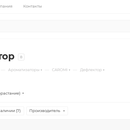
пания
Контакты
тор
8
—
—
—
Ароматизаторы
CAROMI
Дефлектор
зрастание)
наличии (
7
)
Производитель