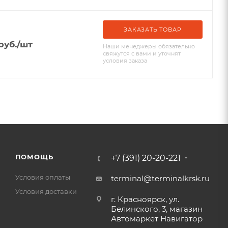
ЗАКАЗАТЬ ТОВАР
руб.
/шт
Наши менеджеры обязательно
свяжутся с вами и уточнят
условия заказа
ПОМОЩЬ
+7 (391) 20-20-221
Условия оплаты
terminal@terminalkrsk.ru
Условия доставки
г. Красноярск, ул.
Белинского, 3, магазин
Автомаркет Навигатор