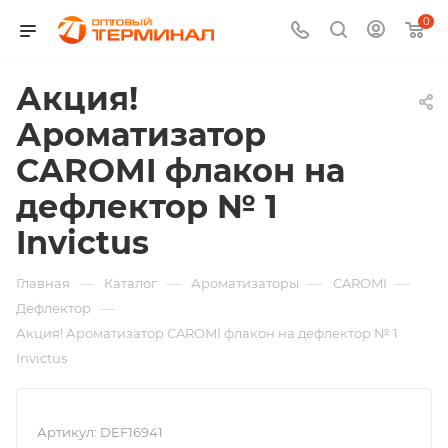
0
Акция!
Ароматизатор
CAROMI флакон на
дефлектор № 1
Invictus
—
—
—
—
Главная
Каталог
Ароматизаторы
CAROMI
—
Дефлектор
Акция! Ароматизатор CAROMI флакон на дефлектор № 1
Invictus
Артикул:
DEF16941