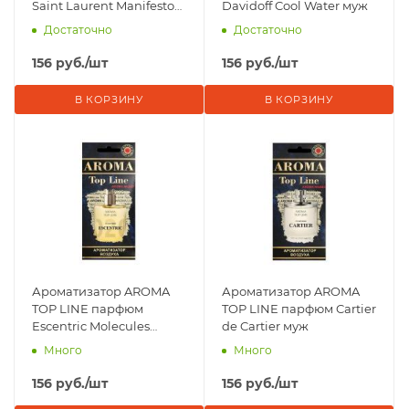
Saint Laurent Manifesto
Davidoff Cool Water муж
жен
Достаточно
Достаточно
156
руб.
/шт
156
руб.
/шт
В КОРЗИНУ
В КОРЗИНУ
Ароматизатор AROMA
Ароматизатор AROMA
TOP LINE парфюм
TOP LINE парфюм Cartier
Escentric Molecules
de Cartier муж
Escentric 02 муж
Много
Много
156
руб.
/шт
156
руб.
/шт