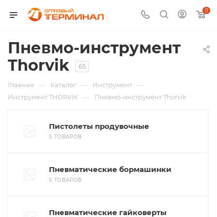
0
Пневмо-инструмент
Thorvik
65
—
—
—
Главная
Каталог
Инструмент
—
Инструмент THORVIK
Пневмо-инструмент Thorvik
Пистолеты продувочные
5 ТОВАРОВ
Пневматические бормашинки
5 ТОВАРОВ
Пневматические гайковерты