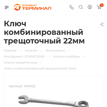
0
Ключ
комбинированный
трещоточный 22мм
—
—
—
Главная
Каталог
Инструмент
—
—
Инструмент JONNESWAY
Ключи и наборы
—
Ключи трещеточные
Ключ комбинированный трещоточный 22мм
Артикул:
W45122