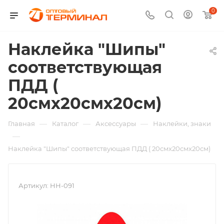
0
Наклейка "Шипы"
соответствующая
ПДД (
20смх20смх20см)
—
—
—
Главная
Каталог
Аксессуары
Наклейки, знаки
—
Наклейка "Шипы" соответствующая ПДД ( 20смх20смх20см)
Артикул:
HH-091