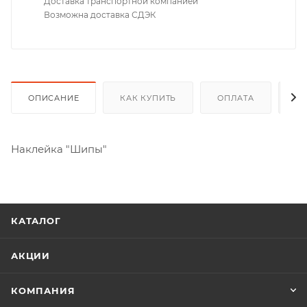
Доставка транспортной компанией
Возможна доставка СДЭК
ОПИСАНИЕ
КАК КУПИТЬ
ОПЛАТА
Д
Наклейка "Шипы"
КАТАЛОГ
АКЦИИ
КОМПАНИЯ