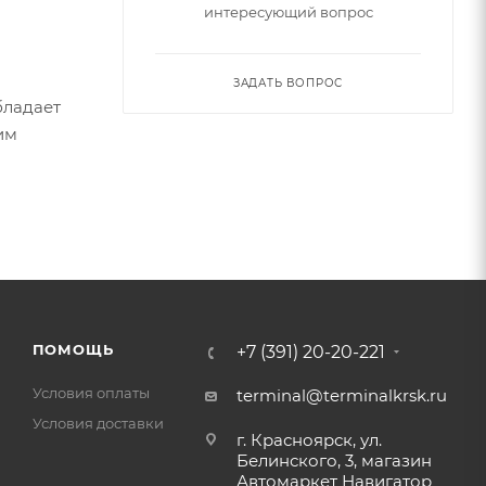
интересующий вопрос
ЗАДАТЬ ВОПРОС
бладает
им
ПОМОЩЬ
+7 (391) 20-20-221
Условия оплаты
terminal@terminalkrsk.ru
Условия доставки
г. Красноярск, ул.
Белинского, 3, магазин
Автомаркет Навигатор