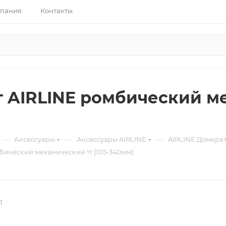
пания
Контакты
 AIRLINE ромбический мех
—
—
—
Аксессуары
Аксессуары AIRLINE
AIRLINE Домкра
бический механический 1т (105-340мм)
1