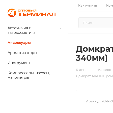
Как купить
Ком
Автохимия и
автокосметика
Аксессуары
Домкрат
Ароматизаторы
340мм)
Инструмент
—
Главная
Каталог
Компрессоры, насосы,
Домкрат AIRLINE ром
манометры
Артикул:
AJ-R-0