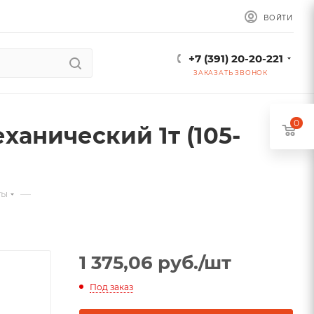
ВОЙТИ
+7 (391) 20-20-221
ЗАКАЗАТЬ ЗВОНОК
0
анический 1т (105-
—
ты
1 375,06
руб.
/шт
Под заказ