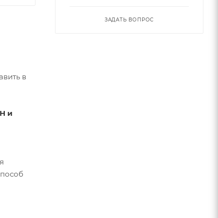
ЗАДАТЬ ВОПРОС
авить в
Н и
я
способ