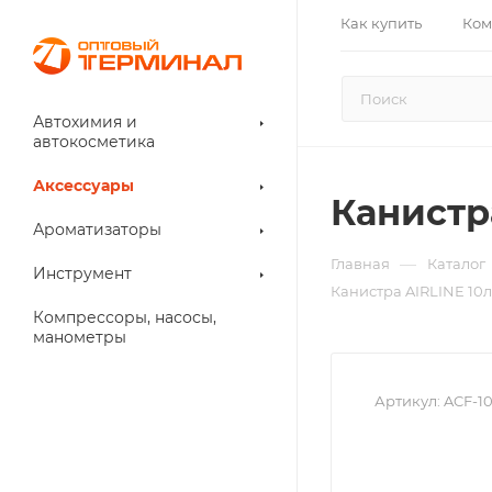
Как купить
Ком
Автохимия и
автокосметика
Аксессуары
Канистр
Ароматизаторы
—
Главная
Каталог
Инструмент
Канистра AIRLINE 10
Компрессоры, насосы,
манометры
Артикул:
ACF-1