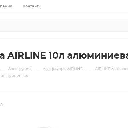
пания
Контакты
а AIRLINE 10л алюминиев
—
—
—
Аксессуары
Аксессуары AIRLINE
AIRLINE Автоакс
л алюминиевая
0A