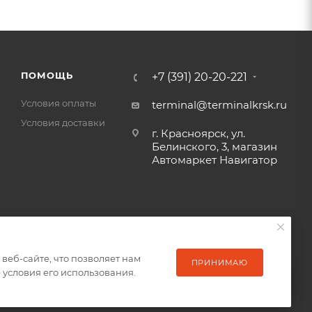
ПОМОЩЬ
+7 (391) 20-20-221
Условия оплаты
terminal@terminalkrsk.ru
Условия доставки
г. Красноярск, ул.
Белинского, 3, магазин
Автомаркет Навигатор
еб-сайте, что позволяет нам
еб-сайте, что позволяет нам
ПРИНИМАЮ
ПРИНИМАЮ
условия его использования.
условия его использования.