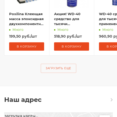
Poxilina Клеющая
Акция! WD-40
WD-40 ср
масса эпоксидная
средство для
для тыся
двухкомпонентная,
тысячи
применен
70гр
применений, 330
мл "СЕКР
Много
Много
Много
мл годен до 2029
ТРУБОЧК
199,50
руб.
/шт
518,90
руб.
/шт
960,90
ру
В КОРЗИНУ
В КОРЗИНУ
В КО
ЗАГРУЗИТЬ ЕЩЕ
Наш адрес
загрузка карты...