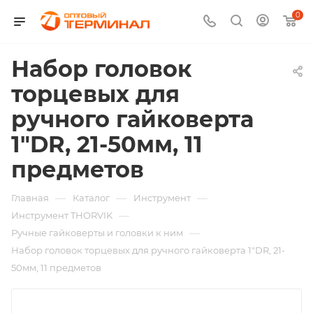
0
Набор головок
торцевых для
ручного гайковерта
1"DR, 21-50мм, 11
предметов
—
—
—
Главная
Каталог
Инструмент
—
Инструмент THORVIK
—
Ручные гайковерты и головки к ним
Набор головок торцевых для ручного гайковерта 1"DR, 21-
50мм, 11 предметов