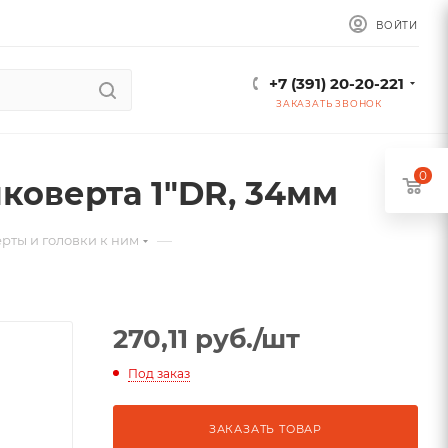
ВОЙТИ
+7 (391) 20-20-221
ЗАКАЗАТЬ ЗВОНОК
0
йковерта 1"DR, 34мм
—
рты и головки к ним
270,11
руб.
/шт
Под заказ
ЗАКАЗАТЬ ТОВАР