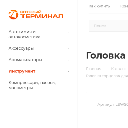
Как купить
Ком
Автохимия и
автокосметика
Аксессуары
Головка
Ароматизаторы
—
Главная
Каталог
Инструмент
Головка торцевая для
Компрессоры, насосы,
манометры
Артикул:
LSWS0