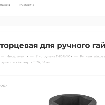
пания
Контакты
 торцевая для ручного га
—
—
—
Инструмент
Инструмент THORVIK
Ручные гайкове
 ручного гайковерта 1"DR, 34мм
0134