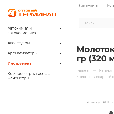
Как купить
Ком
Автохимия и
автокосметика
Аксессуары
Молоток
Ароматизаторы
гр (320 
Инструмент
—
Главная
Каталог
Компрессоры, насосы,
Молоток слесарный с 
манометры
Артикул:
PHH5