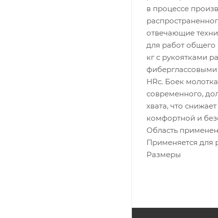
в процессе произ
распространенного
отвечающие технич
для работ общего 
кг с рукоятками р
фиберглассовыми 
HRc. Боек молотка
современного, до
хвата, что снижае
комфортной и без
Область примене
Применяется для 
Размеры