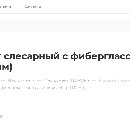
пания
Контакты
 слесарный с фибергласс
мм)
—
—
—
Инструмент
Инструмент THORVIK
Молотки Throvi
фиберглассовой рукояткой 500 гр (320 мм)
00