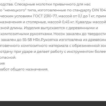
водства. Слесарные молотки привычного для нас
 "немецкого" типа, изготовленные по стандарту DIN 1041
еским условиям ГОСТ 2310-77, массой от 0,1 до 1 кг, пр
назначения и столярные, массой 0,45 кг. Кувалды массой 
азной длины. Изделия выпускаются с деревянными и
композитными рукоятками. Носок закален до твердости
 закален до 55-58 HRc.Рукоятка изготовлена из древесин
лговечного композитного материала с обрезиненной зо
т отдачу при ударе и делает работу с инструментом более
опасной.
ния
работ общего назначения.