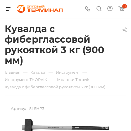
0
Кувалда с
фиберглассовой
рукояткой 3 кг (900
мм)
—
—
—
Главная
Каталог
Инструмент
—
—
Инструмент THORVIK
Молотки Throvik
Кувалда с фиберглассовой рукояткой 3 кг (900 мм)
Артикул:
SLSHP3