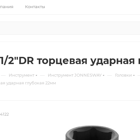
пания
Контакты
 1/2"DR торцевая ударная
—
—
—
Инструмент
Инструмент JONNESWAY
Головки
вая ударная глубокая 22мм
4122