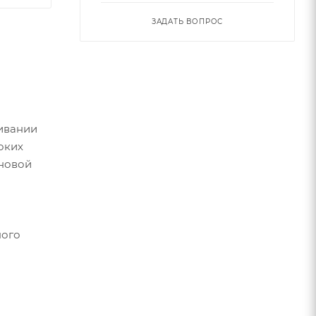
ЗАДАТЬ ВОПРОС
живании
оких
еновой
ного