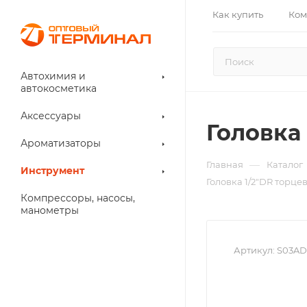
Как купить
Ком
Автохимия и
автокосметика
Аксессуары
Головка
Ароматизаторы
—
Главная
Каталог
Инструмент
Головка 1/2"DR торце
Компрессоры, насосы,
манометры
Артикул:
S03AD