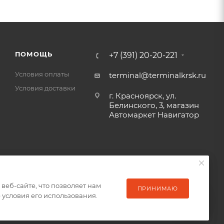
ПОМОЩЬ
+7 (391) 20-20-221
Условия оплаты
terminal@terminalkrsk.ru
Условия доставки
г. Красноярск, ул.
Белинского, 3, магазин
Автомаркет Навигатор
еб-сайте, что позволяет нам
еб-сайте, что позволяет нам
ПРИНИМАЮ
ПРИНИМАЮ
условия его использования.
условия его использования.