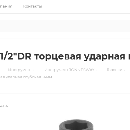
пания
Контакты
 1/2"DR торцевая ударная
—
—
—
Инструмент
Инструмент JONNESWAY
Головки
вая ударная глубокая 14мм
4114