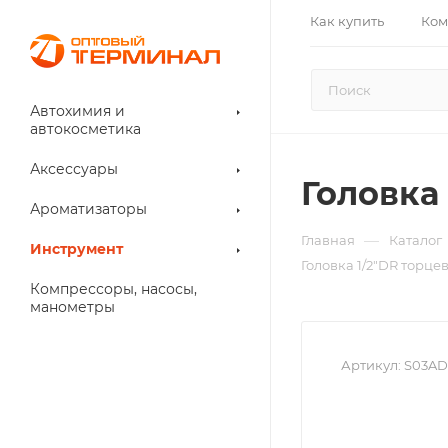
Как купить
Ком
Автохимия и
автокосметика
Аксессуары
Головка
Ароматизаторы
—
Главная
Каталог
Инструмент
Головка 1/2"DR торце
Компрессоры, насосы,
манометры
Артикул:
S03AD