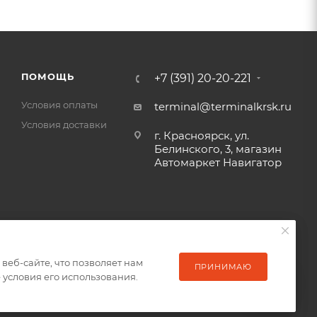
ПОМОЩЬ
+7 (391) 20-20-221
Условия оплаты
terminal@terminalkrsk.ru
Условия доставки
г. Красноярск, ул.
Белинского, 3, магазин
Автомаркет Навигатор
еб-сайте, что позволяет нам
еб-сайте, что позволяет нам
ПРИНИМАЮ
ПРИНИМАЮ
условия его использования.
условия его использования.