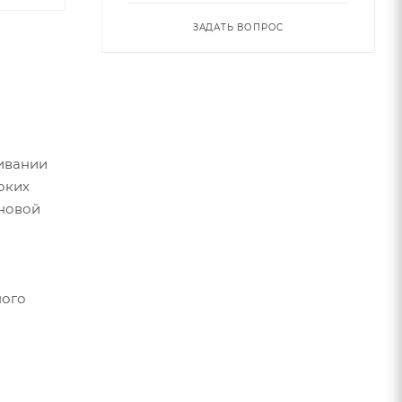
ЗАДАТЬ ВОПРОС
живании
оких
еновой
ного