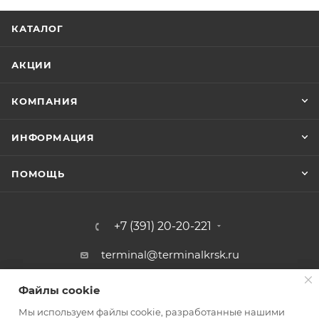
КАТАЛОГ
АКЦИИ
КОМПАНИЯ
ИНФОРМАЦИЯ
ПОМОЩЬ
+7 (391) 20-20-221
terminal@terminalkrsk.ru
г. Красноярск, ул. Белинского, 3,
Файлы cookie
Файлы cookie
магазин Автомаркет Навигатор
Мы используем файлы cookie, разработанные нашими
Мы используем файлы cookie, разработанные нашими