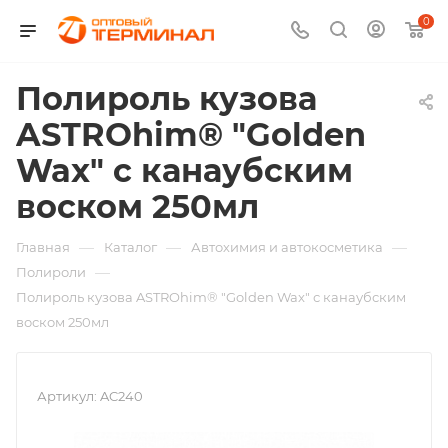
0
Полироль кузова
ASTROhim® "Golden
Wax" с канаубским
воском 250мл
—
—
—
Главная
Каталог
Автохимия и автокосметика
—
Полироли
Полироль кузова ASTROhim® "Golden Wax" с канаубским
воском 250мл
Артикул:
AC240