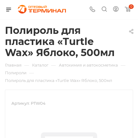
0
Полироль для
пластика «Turtle
Wax» Яблоко, 500мл
—
—
—
Главная
Каталог
Автохимия и автокосметика
—
Полироли
Полироль для пластика «Turtle Wax» Яблоко, 500мл
Артикул:
PTW04