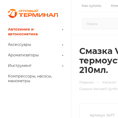
Как купить
Ком
Автохимия и
автокосметика
Аксессуары
Смазка V
Ароматизаторы
термоус
Инструмент
210мл.
Компрессоры, насосы,
манометры
—
Главная
Каталог
Смазка Venwell Synth
Артикул:
5477