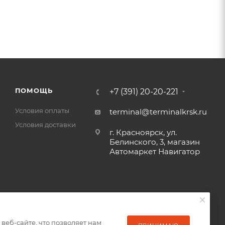
ПОМОЩЬ
+7 (391) 20-20-221
Условия оплаты
terminal@terminalkrsk.ru
Условия доставки
г. Красноярск, ул.
Белинского, 3, магазин
Автомаркет Навигатор
еб-сайте, что позволяет нам
еб-сайте, что позволяет нам