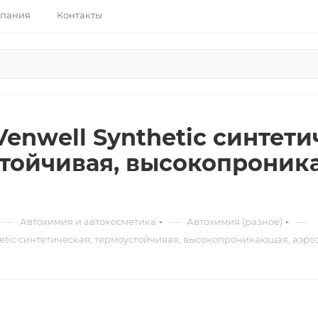
пания
Контакты
enwell Synthetic синтети
тойчивая, высокопроника
—
—
—
Автохимия и автокосметика
Автохимия (разное)
etic синтетическая, термоустойчивая, высокопроникающая, аэроз