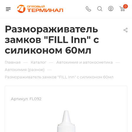
0
Размораживатель
замков "FILL Inn" с
силиконом 60мл
—
—
—
Главная
Каталог
Автохимия и автокосметика
—
Автохимия (разное)
Размораживатель замков "FILL Inn" с силиконом 60мл
Артикул:
FL092