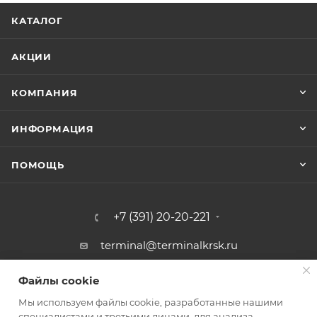
КАТАЛОГ
АКЦИИ
КОМПАНИЯ
ИНФОРМАЦИЯ
ПОМОЩЬ
+7 (391) 20-20-221
terminal@terminalkrsk.ru
г. Красноярск, ул. Белинского, 3,
Файлы cookie
Файлы cookie
магазин Автомаркет Навигатор
Мы используем файлы cookie, разработанные нашими
Мы используем файлы cookie, разработанные нашими
специалистами и третьими лицами, для анализа
специалистами и третьими лицами, для анализа