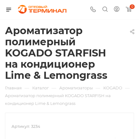
0
Ароматизатор
полимерный
KOGADO STARFISH
на кондиционер
Lime & Lemongrass
—
—
—
—
Главная
Каталог
Ароматизаторы
KOGADO
Ароматизатор полимерный KOGADO STARFISH на
кондиционер Lime & Lemongrass
Артикул:
3234