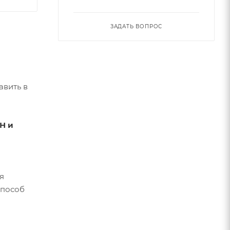
ЗАДАТЬ ВОПРОС
авить в
Н и
я
способ