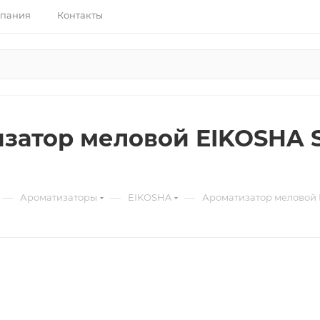
пания
Контакты
затор меловой EIKOSHA Spi
—
—
—
Ароматизаторы
EIKOSHA
Ароматизатор меловой E