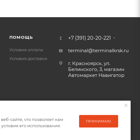
ПОМОЩЬ
+7 (391) 20-20-221
Условия оплаты
terminal@terminalkrsk.ru
Условия доставки
г. Красноярск, ул.
Белинского, 3, магазин
Автомаркет Навигатор
еб-сайте, что позволяет нам
еб-сайте, что позволяет нам
ПРИНИМАЮ
ПРИНИМАЮ
условия его использования.
условия его использования.