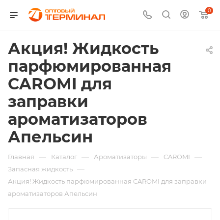
0
Акция! Жидкость
парфюмированная
CAROMI для
заправки
ароматизаторов
Апельсин
—
—
—
—
Главная
Каталог
Ароматизаторы
CAROMI
—
Запасная жидкость
Акция! Жидкость парфюмированная CAROMI для заправки
ароматизаторов Апельсин