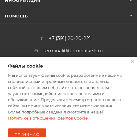
ИНФОРМАЦИЯ
ПОМОЩЬ
+7 (391) 20-20-221
terminal@terminalkrsk.ru
г. Красноярск, ул. Белинского, 3,
Файлы cookie
Файлы cookie
магазин Автомаркет Навигатор
Мы используем файлы cookie, разработанные нашими
Мы используем файлы cookie, разработанные нашими
специалистами и третьими лицами, для анализа
специалистами и третьими лицами, для анализа
событий на нашем веб-сайте, что позволяет нам
событий на нашем веб-сайте, что позволяет нам
улучшать взаимодействие с пользователями и
улучшать взаимодействие с пользователями и
обслуживание. Продолжая просмотр страниц нашего
обслуживание. Продолжая просмотр страниц нашего
2026 © Оптовый Терминал
сайта, вы принимаете условия его использования.
сайта, вы принимаете условия его использования.
Более подробные сведения смотрите в нашей
Более подробные сведения смотрите в нашей
Политике в отношении файлов Cookie
Политике в отношении файлов Cookie
.
.
ПРИНИМАЮ
ПРИНИМАЮ