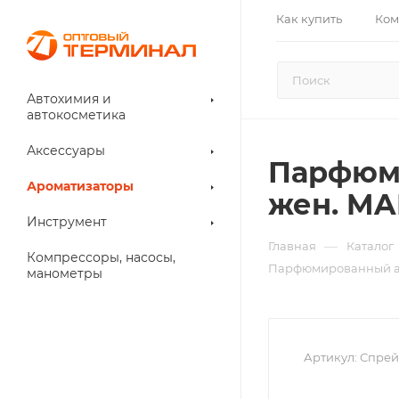
Как купить
Ком
Автохимия и
автокосметика
Аксессуары
Парфюм
Ароматизаторы
жен. MA
Инструмент
—
Главная
Каталог
Компрессоры, насосы,
Парфюмированный ар
манометры
Артикул:
Спрей