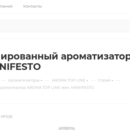
пания
Контакты
ированный ароматизатор
NIFESTO
—
—
—
—
Ароматизаторы
AROMA TOP LINE
Спрей
оматизатор AROMA TOP LINE жен. MANIFESTO
 №026