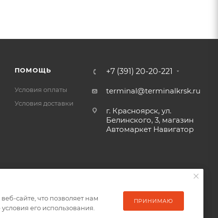
ПОМОЩЬ
+7 (391) 20-20-221
Условия оплаты
terminal@terminalkrsk.ru
Условия доставки
г. Красноярск, ул.
Белинского, 3, магазин
Автомаркет Навигатор
еб-сайте, что позволяет нам
еб-сайте, что позволяет нам
ПРИНИМАЮ
ПРИНИМАЮ
условия его использования.
условия его использования.