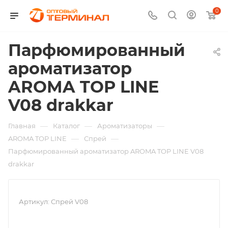
0
Парфюмированный
ароматизатор
AROMA TOP LINE
V08 drakkar
—
—
—
Главная
Каталог
Ароматизаторы
—
—
AROMA TOP LINE
Спрей
Парфюмированный ароматизатор AROMA TOP LINE V08
drakkar
Артикул:
Спрей V08