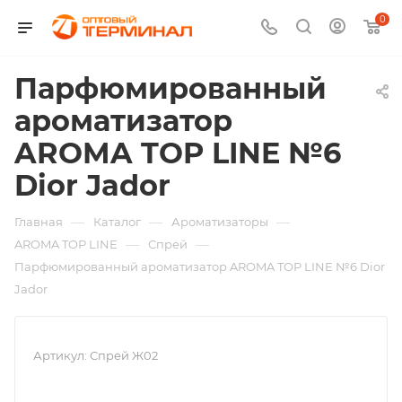
0
Парфюмированный
ароматизатор
AROMA TOP LINE №6
Dior Jador
—
—
—
Главная
Каталог
Ароматизаторы
—
—
AROMA TOP LINE
Спрей
Парфюмированный ароматизатор AROMA TOP LINE №6 Dior
Jador
Артикул:
Спрей Ж02