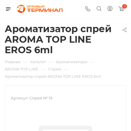
0
Ароматизатор спрей
AROMA TOP LINE
EROS 6ml
—
—
—
Главная
Каталог
Ароматизаторы
—
—
AROMA TOP LINE
Спрей
Ароматизатор спрей AROMA TOP LINE EROS 6ml
Артикул:
Спрей № 19