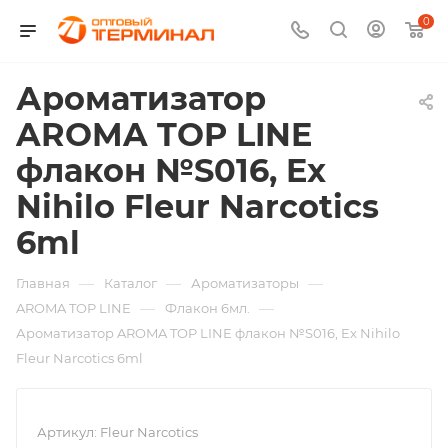
0
Ароматизатор
AROMA TOP LINE
флакон №S016, Ex
Nihilo Fleur Narcotics
6ml
—
—
—
Главная
Каталог
Ароматизаторы
—
—
AROMA TOP LINE
Флакон 6мл.
Ароматизатор AROMA TOP LINE флакон №S016, Ex Nihilo
Fleur Narcotics 6ml
Артикул:
Fleur Narcotics