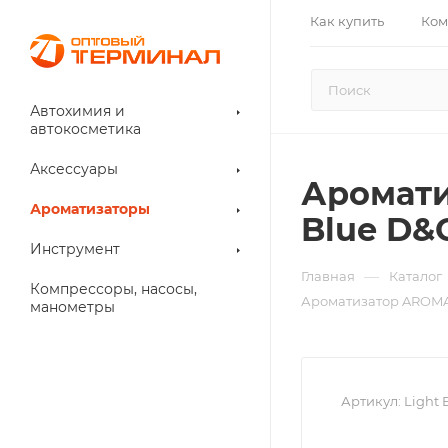
Как купить
Ком
Автохимия и
автокосметика
Аксессуары
Аромати
Ароматизаторы
Blue D&
Инструмент
—
Главная
Каталог
Компрессоры, насосы,
Ароматизатор AROMA 
манометры
Артикул:
Light 