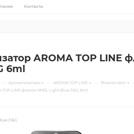
пания
Контакты
затор AROMA TOP LINE фл
G 6ml
—
—
—
Ароматизаторы
AROMA TOP LINE
Флакон 6мл.
TOP LINE флакон №63, Light Blue D&G 6ml
Blue D&G