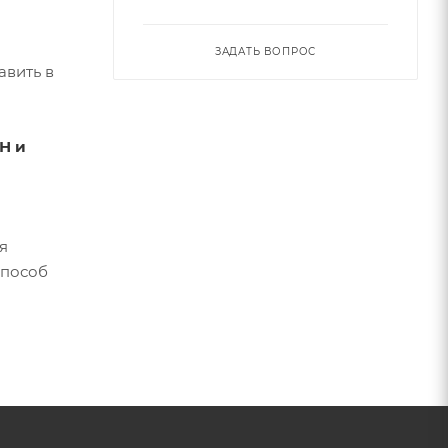
ЗАДАТЬ ВОПРОС
авить в
Н и
я
способ