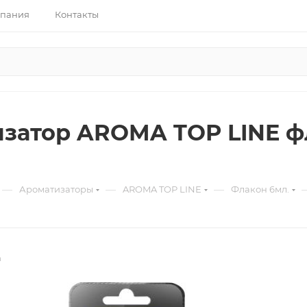
пания
Контакты
затор AROMA TOP LINE ф
—
—
—
Ароматизаторы
AROMA TOP LINE
Флакон 6мл.
h