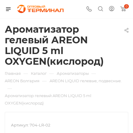
0
Ароматизатор
гелевый AREON
LIQUID 5 ml
OXYGEN(кислород)
—
—
—
Главная
Каталог
Ароматизаторы
—
AREON Болгария
AREON LIQUID гелевые, подвесные.
—
Ароматизатор гелевый AREON LIQUID 5 ml
OXYGEN(кислород)
Артикул:
704-LR-02