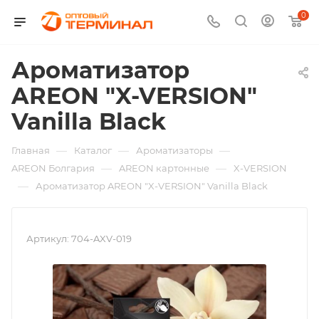
0
Ароматизатор
AREON "X-VERSION"
Vanilla Black
—
—
—
Главная
Каталог
Ароматизаторы
—
—
AREON Болгария
AREON картонные
X-VERSION
—
Ароматизатор AREON "X-VERSION" Vanilla Black
Артикул:
704-AXV-019