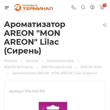
0
Ароматизатор
AREON "MON
AREON" Lilac
(Сирень)
—
—
—
Главная
Каталог
Ароматизаторы
—
—
AREON Болгария
AREON картонные
AREON MON
—
Ароматизатор AREON "MON AREON" Lilac (Сирень)
Артикул:
704-043-319