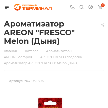
0
Ароматизатор
AREON "FRESCO"
Melon (Дыня)
—
—
—
Главная
Каталог
Ароматизаторы
—
—
AREON Болгария
AREON FRESCO подвеска
Ароматизатор AREON "FRESCO" Melon (Дыня)
Артикул:
704-051-306