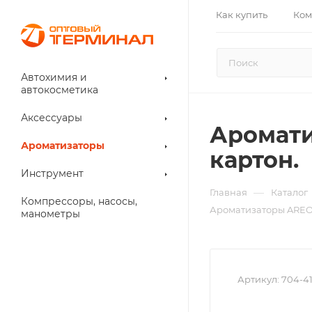
Как купить
Ком
Автохимия и
автокосметика
Аксессуары
Аромати
Ароматизаторы
картон.
Инструмент
—
Главная
Каталог
Компрессоры, насосы,
Ароматизаторы AREON
манометры
Артикул:
704-41