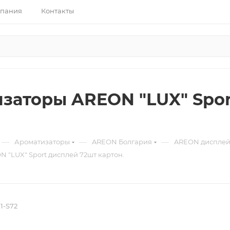
пания
Контакты
заторы AREON "LUX" Spor
—
—
—
Ароматизаторы
AREON Болгария
AREON диспле
 "LUX" Sport дисплей 72шт картон.
1-S72