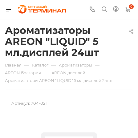
0
Ароматизаторы
AREON "LIQUID" 5
мл.дисплей 24шт
—
—
—
Главная
Каталог
Ароматизаторы
—
—
AREON Болгария
AREON дисплей
Ароматизаторы AREON "LIQUID" 5 мл.дисплей 24шт
Артикул:
704-021