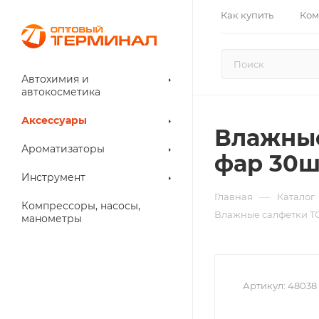
Как купить
Ком
Автохимия и
автокосметика
Аксессуары
Влажные
Ароматизаторы
фар 30ш
Инструмент
—
Главная
Каталог
Компрессоры, насосы,
Влажные салфетки TO
манометры
Артикул:
48038