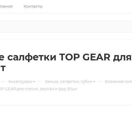
пания
Контакты
 салфетки TOP GEAR для 
т
—
—
—
Аксессуары
Замша, салфетки, губки
Влажные сал
P GEAR для стекол, зеркал и фар 30шт