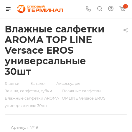
0
Влажные салфетки
AROMA TOP LINE
Versace EROS
универсальные
30шт
—
—
—
Главная
Каталог
Аксессуары
—
—
Замша, салфетки, губки
Влажные салфетки
Влажные салфетки AROMA TOP LINE Versace EROS
универсальные 30шт
Артикул:
№19