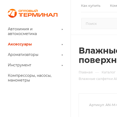
Как купить
Ком
Автохимия и
автокосметика
Аксессуары
Влажные
Ароматизаторы
поверхн
Инструмент
—
Главная
Каталог
Компрессоры, насосы,
Влажные салфетки AI
манометры
Артикул:
AN-M-