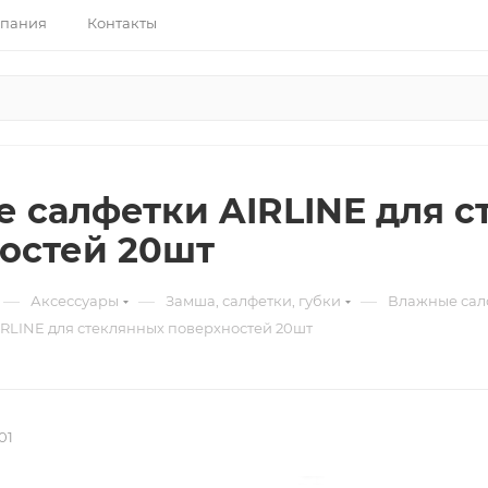
пания
Контакты
 салфетки AIRLINE для с
остей 20шт
—
—
—
Аксессуары
Замша, салфетки, губки
Влажные сал
RLINE для стеклянных поверхностей 20шт
01