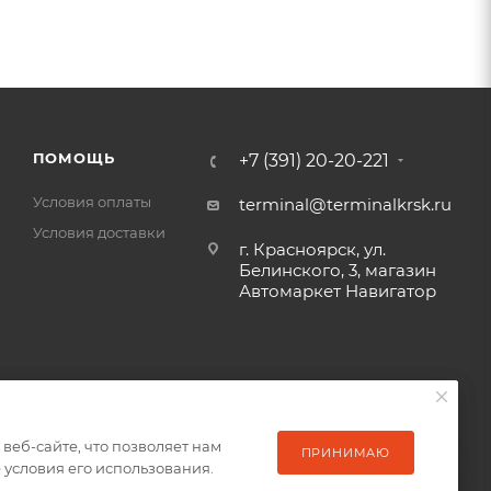
ПОМОЩЬ
+7 (391) 20-20-221
Условия оплаты
terminal@terminalkrsk.ru
Условия доставки
г. Красноярск, ул.
Белинского, 3, магазин
Автомаркет Навигатор
еб-сайте, что позволяет нам
еб-сайте, что позволяет нам
ПРИНИМАЮ
ПРИНИМАЮ
условия его использования.
условия его использования.