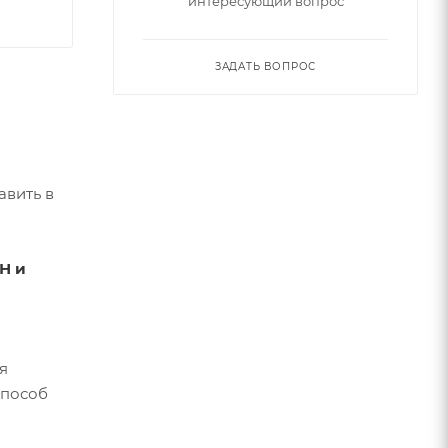
интересующий вопрос
ЗАДАТЬ ВОПРОС
авить в
Н и
я
способ