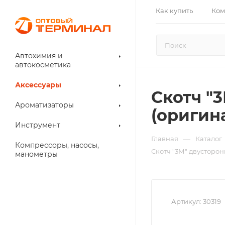
Как купить
Ком
Автохимия и
автокосметика
Аксессуары
Скотч "
Ароматизаторы
(оригин
Инструмент
—
Главная
Каталог
Компрессоры, насосы,
Скотч "3М" двусторо
манометры
Артикул:
30319