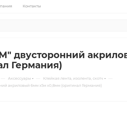
пания
Контакты
3М" двусторонний акрило
ал Германия)
—
—
—
Аксессуары
Клейкая лента, изолента, скотч
нний акриловый 6мм х5м х0,8мм (оригинал Германия)