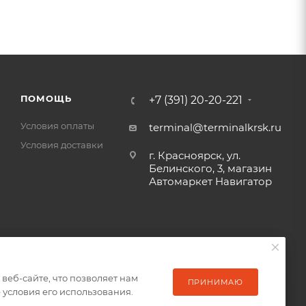
ПОМОЩЬ
+7 (391) 20-20-221
Условия оплаты
terminal@terminalkrsk.ru
Условия доставки
г. Красноярск, ул.
Белинского, 3, магазин
Автомаркет Навигатор
еб-сайте, что позволяет нам
еб-сайте, что позволяет нам
ПРИНИМАЮ
ПРИНИМАЮ
условия его использования.
условия его использования.