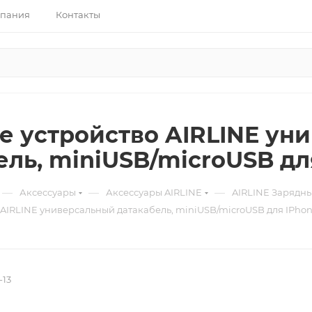
пания
Контакты
е устройство AIRLINE ун
ель, miniUSB/microUSB для
—
—
—
Аксессуары
Аксессуары AIRLINE
AIRLINE Зарядны
AIRLINE универсальный датакабель, miniUSB/microUSB для IPhone
-13