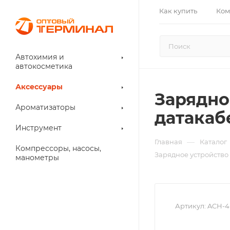
Как купить
Ком
Автохимия и
автокосметика
Аксессуары
Зарядно
Ароматизаторы
датакаб
Инструмент
—
Главная
Каталог
Компрессоры, насосы,
Зарядное устройство 
манометры
Артикул:
ACH-4