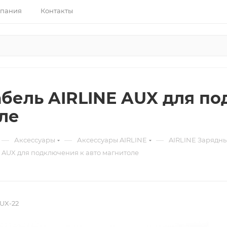
пания
Контакты
бель AIRLINE AUX для по
ле
—
—
—
Аксессуары
Аксессуары AIRLINE
AIRLINE Зарядны
 AUX для подключения к авто магнитоле
UX-22