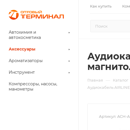
Как купить
Ком
Автохимия и
автокосметика
Аксессуары
Аудиока
Ароматизаторы
магнито
Инструмент
—
Главная
Каталог
Компрессоры, насосы,
Аудиокабель AIRLINE
манометры
Артикул:
ACH-A