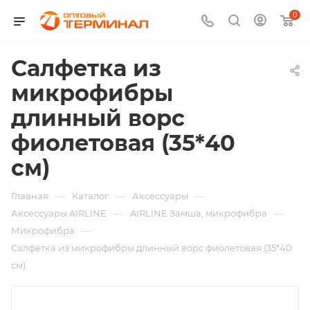
0
Салфетка из
микрофибры
длинный ворс
фиолетовая (35*40
см)
—
—
—
Главная
Каталог
Аксессуары
—
—
Аксессуары AIRLINE
AIRLINE Замша, микрофибра
—
Микрофибра
Салфетка из микрофибры длинный ворс фиолетовая (35*40
см)