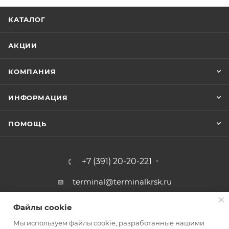
КАТАЛОГ
АКЦИИ
КОМПАНИЯ
ИНФОРМАЦИЯ
ПОМОЩЬ
+7 (391) 20-20-221
terminal@terminalkrsk.ru
г. Красноярск, ул. Белинского, 3,
Файлы cookie
Файлы cookie
магазин Автомаркет Навигатор
Мы используем файлы cookie, разработанные нашими
Мы используем файлы cookie, разработанные нашими