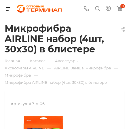
0
Микрофибра
AIRLINE набор (4шт,
30x30) в блистере
—
—
—
Главная
Каталог
Аксессуары
—
—
Аксессуары AIRLINE
AIRLINE Замша, микрофибра
—
Микрофибра
Микрофибра AIRLINE набор (4шт, 30x30) в блистере
Артикул:
AB-V-06