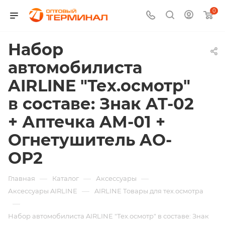
0
Набор
автомобилиста
AIRLINE "Тех.осмотр"
в составе: Знак AT-02
+ Аптечка AM-01 +
Огнетушитель AO-
OP2
—
—
—
Главная
Каталог
Аксессуары
—
Аксессуары AIRLINE
AIRLINE Товары для тех.осмотра
—
Набор автомобилиста AIRLINE "Тех.осмотр" в составе: Знак