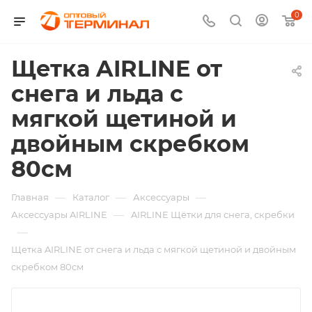
0
Щетка AIRLINE от
снега и льда с
мягкой щетиной и
двойным скребком
80см
—
—
—
Главная
Каталог
Аксессуары
—
Аксессуары AIRLINE
AIRLINE Щётки для снега, скребки
—
Щетка AIRLINE от снега и льда с мягкой щетиной и двойным
скребком 80см