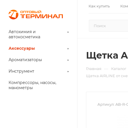
Как купить
Ком
Автохимия и
автокосметика
Аксессуары
Щетка A
Ароматизаторы
—
Главная
Каталог
Инструмент
Щетка AIRLINE от сне
Компрессоры, насосы,
манометры
Артикул:
AB-R-