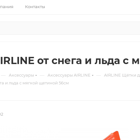
пания
Контакты
IRLINE от снега и льда с
—
—
—
Аксессуары
Аксессуары AIRLINE
AIRLINE Щётки д
га и льда с мягкой щетиной 56см
02