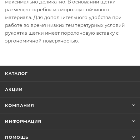
максимально деликатно. В основании щетки
размещен скребок из морозоустойчивого
материала. Для дополнительного удобства при
работе во время низких температурных условий
рукоятка щетки имеет поролоновую вставку с
эргономичной поверхностью.
КАТАЛОГ
АКЦИИ
КОМПАНИЯ
ИНФОРМАЦИЯ
ПОМОЩЬ