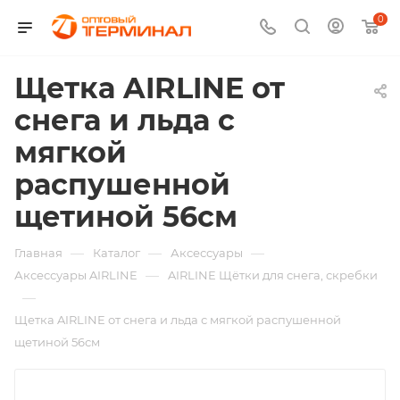
0
Щетка AIRLINE от
снега и льда с
мягкой
распушенной
щетиной 56см
—
—
—
Главная
Каталог
Аксессуары
—
Аксессуары AIRLINE
AIRLINE Щётки для снега, скребки
—
Щетка AIRLINE от снега и льда с мягкой распушенной
щетиной 56см