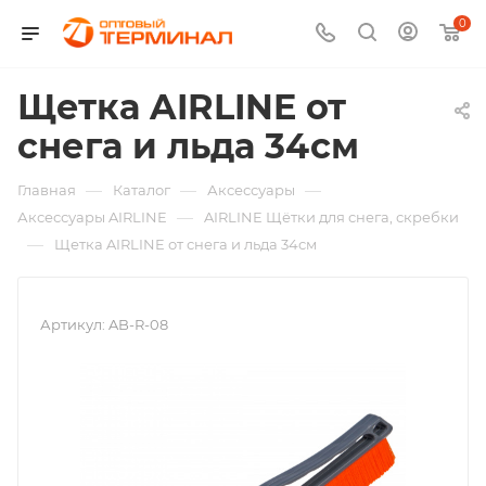
0
Щетка AIRLINE от
снега и льда 34см
—
—
—
Главная
Каталог
Аксессуары
—
Аксессуары AIRLINE
AIRLINE Щётки для снега, скребки
—
Щетка AIRLINE от снега и льда 34см
Артикул:
AB-R-08