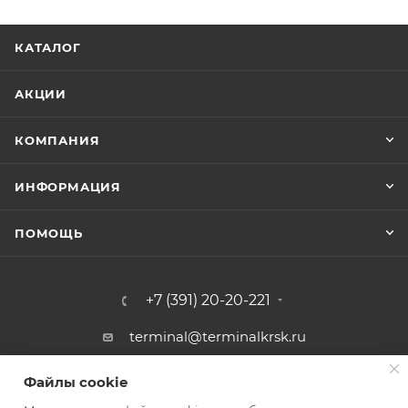
КАТАЛОГ
АКЦИИ
КОМПАНИЯ
ИНФОРМАЦИЯ
ПОМОЩЬ
+7 (391) 20-20-221
terminal@terminalkrsk.ru
г. Красноярск, ул. Белинского, 3,
Файлы cookie
Файлы cookie
магазин Автомаркет Навигатор