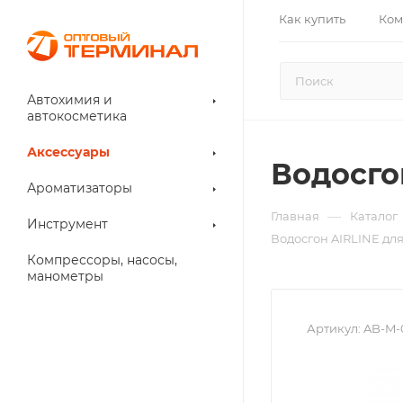
Как купить
Ком
Автохимия и
автокосметика
Аксессуары
Водосго
Ароматизаторы
—
Главная
Каталог
Инструмент
Водосгон AIRLINE для
Компрессоры, насосы,
манометры
Артикул:
AB-M-