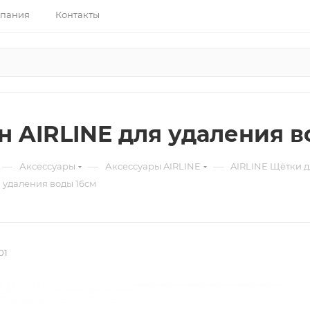
пания
Контакты
н AIRLINE для удаления в
—
—
—
Аксессуары
Аксессуары AIRLINE
AIRLINE Щётки д
 удаления воды 16см
01