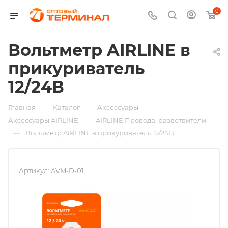
0
Вольтметр AIRLINE в
прикуриватель
12/24В
—
—
—
Главная
Каталог
Аксессуары
—
Аксессуары AIRLINE
AIRLINE Провода, разветвители
—
Вольтметр AIRLINE в прикуриватель 12/24В
Артикул:
AVM-D-01